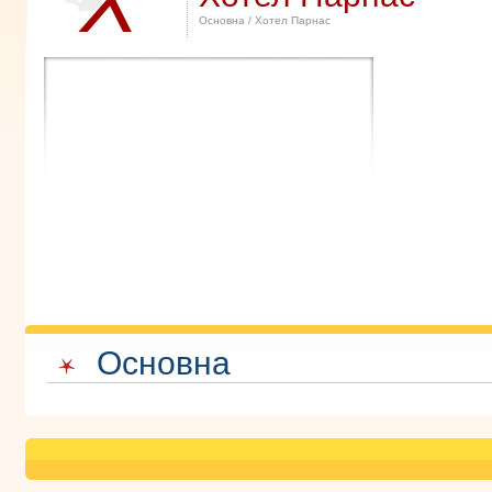
Х
Основна
/ Хотел Парнас
Основна