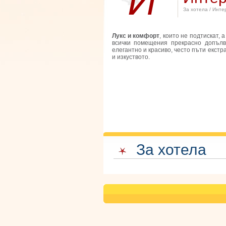
И
За хотела
/ Инте
Лукс и комфорт
, които не подтискат,
всички помещения прекрасно допълв
елегантно и красиво, често пъти екстр
и изкуството.
За хотела