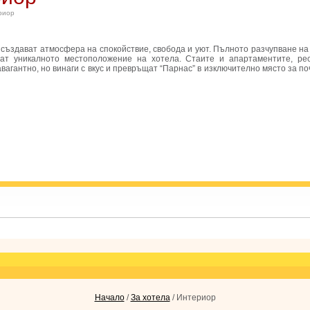
риор
 а създават атмосфера на спокойствие, свобода и уют. Пълното разчупване н
ат уникалното местоположение на хотела. Стаите и апартаментите, р
авагантно, но винаги с вкус и превръщат “Парнас” в изключително място за по
Начало
/
За хотела
/ Интериор