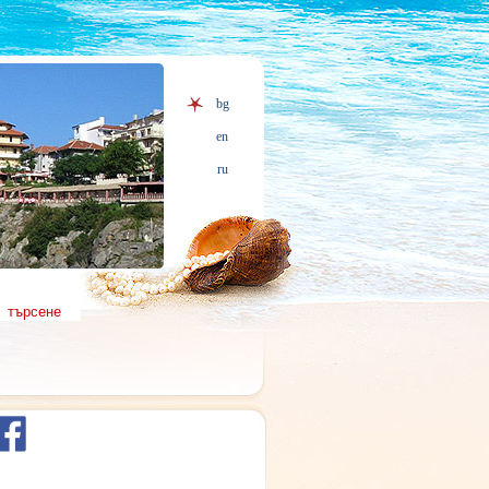
bg
en
ru