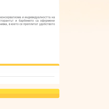
а консерватизма и индивидуалността на
есторантът и барбекюто са оформени
чивка, в което се преплитат удобството