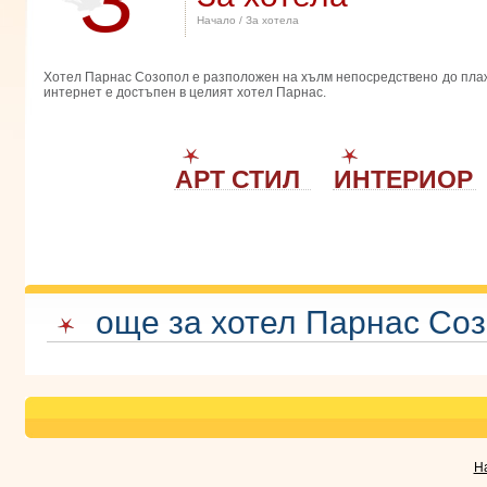
З
Начало
/ За хотела
Хотел Парнас Созопол е разположен на хълм непосредствено до плажа
интернет е достъпен в целият хотел Парнас.
АРТ СТИЛ
ИНТЕРИОР
още за хотел Парнас Со
Н