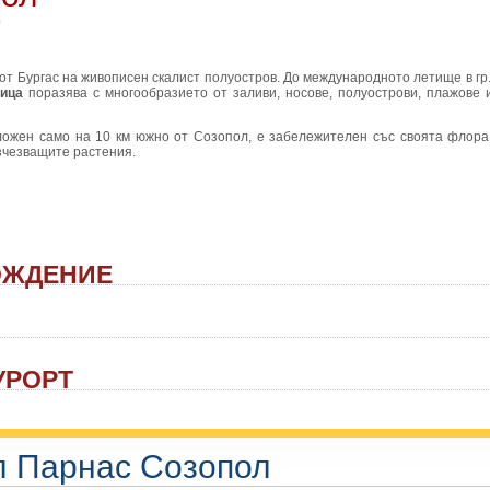
л
от Бургас на живописен скалист полуостров. До международното летище в гр.
вица
поразява с многообразието от заливи, носове, полуострови, плажове и
ложен само на 10 км южно от Созопол, е забележителен със своята флора
изчезващите растения.
ОЖДЕНИЕ
УРОРТ
л Парнас Созопол