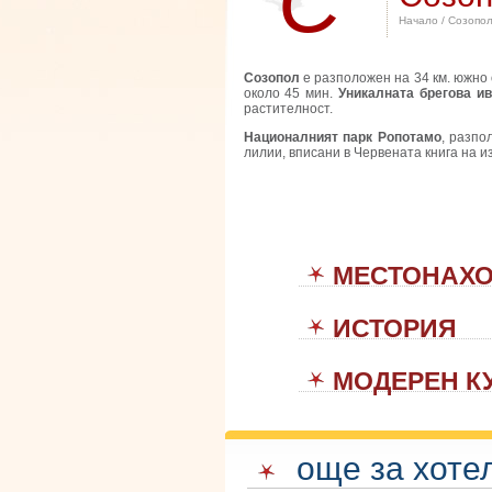
С
Начало
/ Созопо
Созопол
е разположен на 34 км. южно 
около 45 мин.
Уникалната брегова и
растителност.
Националният парк Ропотамо
, разпо
лилии, вписани в Червената книга на 
МЕСТОНАХ
ИСТОРИЯ
МОДЕРЕН К
още за хоте