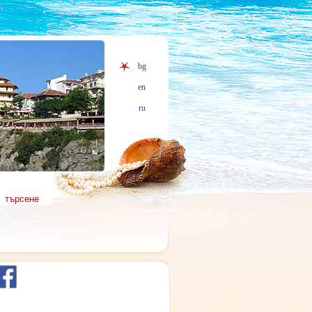
bg
en
ru