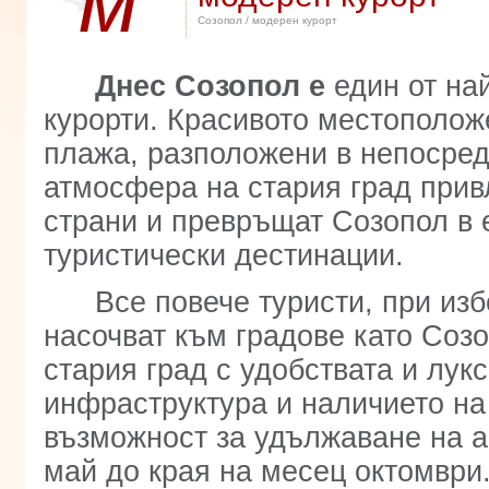
м
Созопол
/ модерен курорт
Днес Созопол е
един от на
курорти. Красивото местоположе
плажа, разположени в непосред
атмосфера на стария град привл
страни и превръщат Созопол в 
туристически дестинации.
Все повече туристи, при изб
насочват към градове като Созо
стария град с удобствата и лук
инфраструктура и наличието на
възможност за удължаване на а
май до края на месец октомври