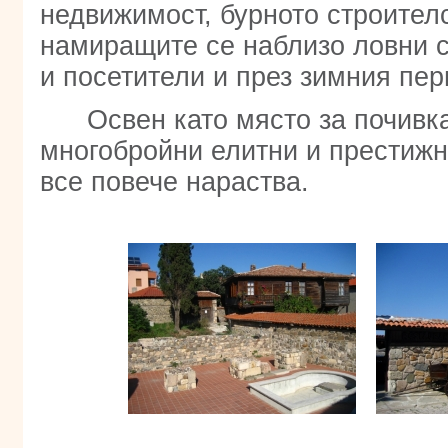
недвижимост, бурното строителс
намиращите се наблизо ловни с
и посетители и през зимния пер
Освен като място за почивк
многобройни елитни и престижн
все повече нараства.